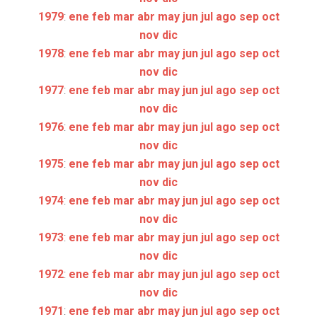
1979
:
ene
feb
mar
abr
may
jun
jul
ago
sep
oct
nov
dic
1978
:
ene
feb
mar
abr
may
jun
jul
ago
sep
oct
nov
dic
1977
:
ene
feb
mar
abr
may
jun
jul
ago
sep
oct
nov
dic
1976
:
ene
feb
mar
abr
may
jun
jul
ago
sep
oct
nov
dic
1975
:
ene
feb
mar
abr
may
jun
jul
ago
sep
oct
nov
dic
1974
:
ene
feb
mar
abr
may
jun
jul
ago
sep
oct
nov
dic
1973
:
ene
feb
mar
abr
may
jun
jul
ago
sep
oct
nov
dic
1972
:
ene
feb
mar
abr
may
jun
jul
ago
sep
oct
nov
dic
1971
:
ene
feb
mar
abr
may
jun
jul
ago
sep
oct