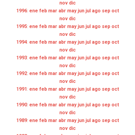
nov
dic
1996
:
ene
feb
mar
abr
may
jun
jul
ago
sep
oct
nov
dic
1995
:
ene
feb
mar
abr
may
jun
jul
ago
sep
oct
nov
dic
1994
:
ene
feb
mar
abr
may
jun
jul
ago
sep
oct
nov
dic
1993
:
ene
feb
mar
abr
may
jun
jul
ago
sep
oct
nov
dic
1992
:
ene
feb
mar
abr
may
jun
jul
ago
sep
oct
nov
dic
1991
:
ene
feb
mar
abr
may
jun
jul
ago
sep
oct
nov
dic
1990
:
ene
feb
mar
abr
may
jun
jul
ago
sep
oct
nov
dic
1989
:
ene
feb
mar
abr
may
jun
jul
ago
sep
oct
nov
dic