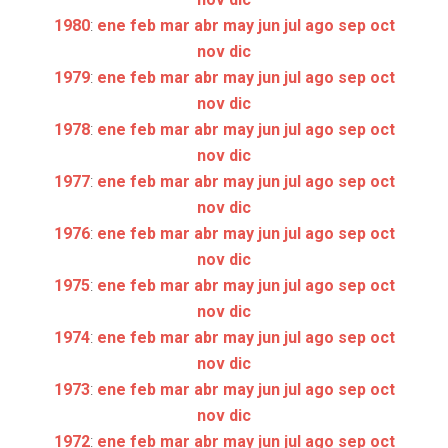
1980
:
ene
feb
mar
abr
may
jun
jul
ago
sep
oct
nov
dic
1979
:
ene
feb
mar
abr
may
jun
jul
ago
sep
oct
nov
dic
1978
:
ene
feb
mar
abr
may
jun
jul
ago
sep
oct
nov
dic
1977
:
ene
feb
mar
abr
may
jun
jul
ago
sep
oct
nov
dic
1976
:
ene
feb
mar
abr
may
jun
jul
ago
sep
oct
nov
dic
1975
:
ene
feb
mar
abr
may
jun
jul
ago
sep
oct
nov
dic
1974
:
ene
feb
mar
abr
may
jun
jul
ago
sep
oct
nov
dic
1973
:
ene
feb
mar
abr
may
jun
jul
ago
sep
oct
nov
dic
1972
:
ene
feb
mar
abr
may
jun
jul
ago
sep
oct