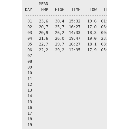
      MEAN                               DEG 
DAY   TEMP   HIGH   TIME    LOW   TIME   DAYS
---------------------------------------------
 01   23,6   30,4  15:32   19,6  01:33    0,0
 02   20,7   25,7  16:27   17,0  06:38    0,0
 03   20,9   26,2  14:33   18,3  00:00    0,0
 04   21,6   26,0  19:47   19,0  23:58    0,0
 05   22,7   29,7  16:27   18,1  08:05    0,0
 06   22,2   29,2  12:35   17,9  05:30    0,0
 07

 08

 09

 10

 11

 12

 13

 14

 15

 16

 17

 18

 19
