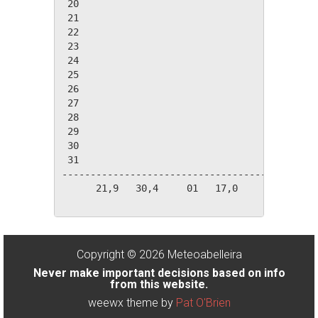
 20

 21

 22

 23

 24

 25

 26

 27

 28

 29

 30

 31

---------------------------------------------
      21,9   30,4     01   17,0     02    0,0
Copyright © 2026 Meteoabelleira
Never make important decisions based on info
from this website.
weewx theme by
Pat O'Brien