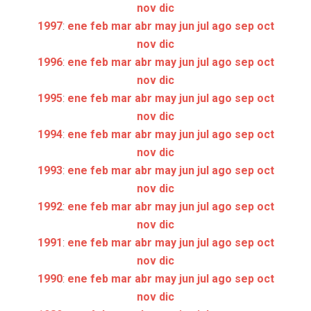
nov
dic
1997
:
ene
feb
mar
abr
may
jun
jul
ago
sep
oct
nov
dic
1996
:
ene
feb
mar
abr
may
jun
jul
ago
sep
oct
nov
dic
1995
:
ene
feb
mar
abr
may
jun
jul
ago
sep
oct
nov
dic
1994
:
ene
feb
mar
abr
may
jun
jul
ago
sep
oct
nov
dic
1993
:
ene
feb
mar
abr
may
jun
jul
ago
sep
oct
nov
dic
1992
:
ene
feb
mar
abr
may
jun
jul
ago
sep
oct
nov
dic
1991
:
ene
feb
mar
abr
may
jun
jul
ago
sep
oct
nov
dic
1990
:
ene
feb
mar
abr
may
jun
jul
ago
sep
oct
nov
dic