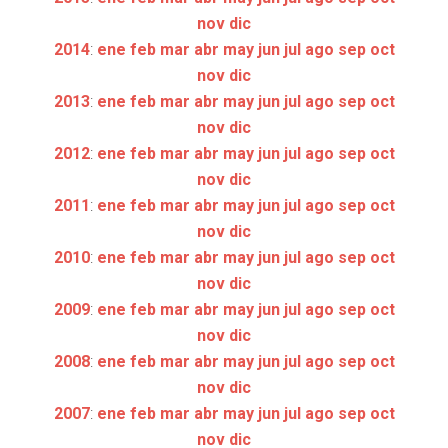
nov
dic
2014
:
ene
feb
mar
abr
may
jun
jul
ago
sep
oct
nov
dic
2013
:
ene
feb
mar
abr
may
jun
jul
ago
sep
oct
nov
dic
2012
:
ene
feb
mar
abr
may
jun
jul
ago
sep
oct
nov
dic
2011
:
ene
feb
mar
abr
may
jun
jul
ago
sep
oct
nov
dic
2010
:
ene
feb
mar
abr
may
jun
jul
ago
sep
oct
nov
dic
2009
:
ene
feb
mar
abr
may
jun
jul
ago
sep
oct
nov
dic
2008
:
ene
feb
mar
abr
may
jun
jul
ago
sep
oct
nov
dic
2007
:
ene
feb
mar
abr
may
jun
jul
ago
sep
oct
nov
dic