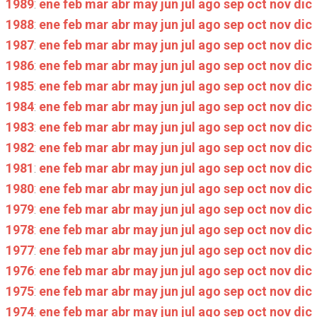
1989
:
ene
feb
mar
abr
may
jun
jul
ago
sep
oct
nov
dic
1988
:
ene
feb
mar
abr
may
jun
jul
ago
sep
oct
nov
dic
1987
:
ene
feb
mar
abr
may
jun
jul
ago
sep
oct
nov
dic
1986
:
ene
feb
mar
abr
may
jun
jul
ago
sep
oct
nov
dic
1985
:
ene
feb
mar
abr
may
jun
jul
ago
sep
oct
nov
dic
1984
:
ene
feb
mar
abr
may
jun
jul
ago
sep
oct
nov
dic
1983
:
ene
feb
mar
abr
may
jun
jul
ago
sep
oct
nov
dic
1982
:
ene
feb
mar
abr
may
jun
jul
ago
sep
oct
nov
dic
1981
:
ene
feb
mar
abr
may
jun
jul
ago
sep
oct
nov
dic
1980
:
ene
feb
mar
abr
may
jun
jul
ago
sep
oct
nov
dic
1979
:
ene
feb
mar
abr
may
jun
jul
ago
sep
oct
nov
dic
1978
:
ene
feb
mar
abr
may
jun
jul
ago
sep
oct
nov
dic
1977
:
ene
feb
mar
abr
may
jun
jul
ago
sep
oct
nov
dic
1976
:
ene
feb
mar
abr
may
jun
jul
ago
sep
oct
nov
dic
1975
:
ene
feb
mar
abr
may
jun
jul
ago
sep
oct
nov
dic
1974
:
ene
feb
mar
abr
may
jun
jul
ago
sep
oct
nov
dic