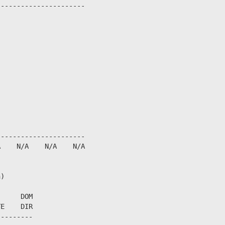
---------------------

---------------------

    N/A    N/A    N/A

)

     DOM

E    DIR

--------
