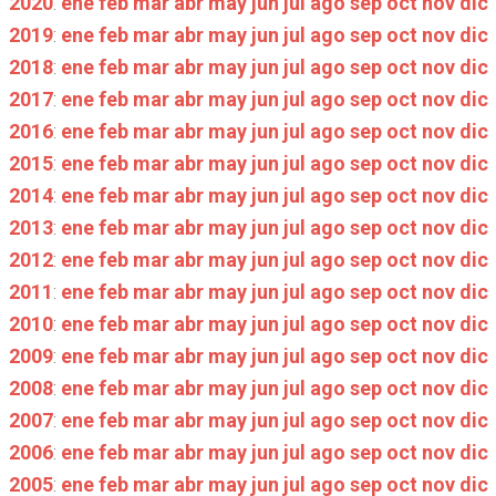
2020
:
ene
feb
mar
abr
may
jun
jul
ago
sep
oct
nov
dic
2019
:
ene
feb
mar
abr
may
jun
jul
ago
sep
oct
nov
dic
2018
:
ene
feb
mar
abr
may
jun
jul
ago
sep
oct
nov
dic
2017
:
ene
feb
mar
abr
may
jun
jul
ago
sep
oct
nov
dic
2016
:
ene
feb
mar
abr
may
jun
jul
ago
sep
oct
nov
dic
2015
:
ene
feb
mar
abr
may
jun
jul
ago
sep
oct
nov
dic
2014
:
ene
feb
mar
abr
may
jun
jul
ago
sep
oct
nov
dic
2013
:
ene
feb
mar
abr
may
jun
jul
ago
sep
oct
nov
dic
2012
:
ene
feb
mar
abr
may
jun
jul
ago
sep
oct
nov
dic
2011
:
ene
feb
mar
abr
may
jun
jul
ago
sep
oct
nov
dic
2010
:
ene
feb
mar
abr
may
jun
jul
ago
sep
oct
nov
dic
2009
:
ene
feb
mar
abr
may
jun
jul
ago
sep
oct
nov
dic
2008
:
ene
feb
mar
abr
may
jun
jul
ago
sep
oct
nov
dic
2007
:
ene
feb
mar
abr
may
jun
jul
ago
sep
oct
nov
dic
2006
:
ene
feb
mar
abr
may
jun
jul
ago
sep
oct
nov
dic
2005
:
ene
feb
mar
abr
may
jun
jul
ago
sep
oct
nov
dic