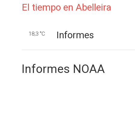
El tiempo en Abelleira
Informes
18,3 °C
Informes NOAA