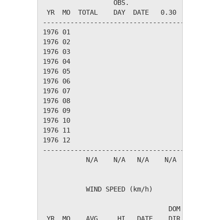
                  OBS.               OVER

 YR  MO  TOTAL    DAY  DATE   0.30   3.00  30.
----------------------------------------------
1976 01

1976 02

1976 03

1976 04

1976 05

1976 06

1976 07

1976 08

1976 09

1976 10

1976 11

1976 12

----------------------------------------------
           N/A    N/A   N/A    N/A    N/A    N
           WIND SPEED (km/h)

                                DOM

 YR  MO    AVG     HI   DATE    DIR
