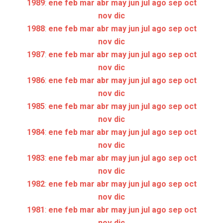
1989
:
ene
feb
mar
abr
may
jun
jul
ago
sep
oct
nov
dic
1988
:
ene
feb
mar
abr
may
jun
jul
ago
sep
oct
nov
dic
1987
:
ene
feb
mar
abr
may
jun
jul
ago
sep
oct
nov
dic
1986
:
ene
feb
mar
abr
may
jun
jul
ago
sep
oct
nov
dic
1985
:
ene
feb
mar
abr
may
jun
jul
ago
sep
oct
nov
dic
1984
:
ene
feb
mar
abr
may
jun
jul
ago
sep
oct
nov
dic
1983
:
ene
feb
mar
abr
may
jun
jul
ago
sep
oct
nov
dic
1982
:
ene
feb
mar
abr
may
jun
jul
ago
sep
oct
nov
dic
1981
:
ene
feb
mar
abr
may
jun
jul
ago
sep
oct
nov
dic