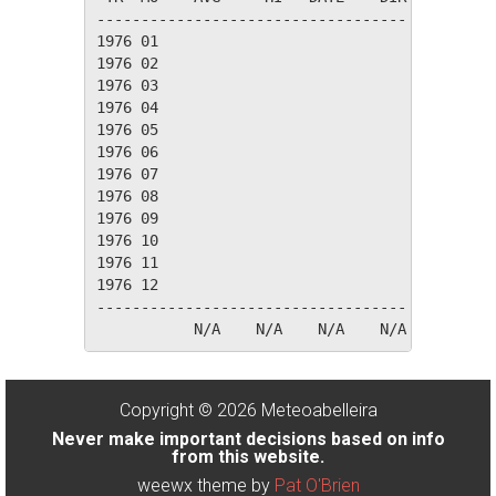
-----------------------------------

1976 01

1976 02

1976 03

1976 04

1976 05

1976 06

1976 07

1976 08

1976 09

1976 10

1976 11

1976 12

-----------------------------------

Copyright © 2026 Meteoabelleira
Never make important decisions based on info
from this website.
weewx theme by
Pat O'Brien