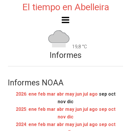
El tiempo en Abelleira
19,8 °C
Informes
Informes NOAA
2026
:
ene
feb
mar
abr
may
jun
jul
ago
sep
oct
nov
dic
2025
:
ene
feb
mar
abr
may
jun
jul
ago
sep
oct
nov
dic
2024
:
ene
feb
mar
abr
may
jun
jul
ago
sep
oct