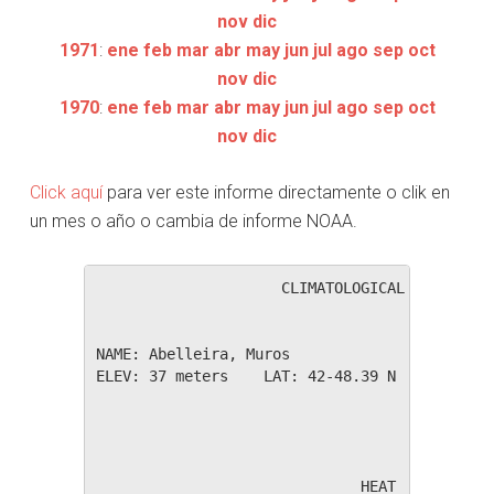
nov
dic
1971
:
ene
feb
mar
abr
may
jun
jul
ago
sep
oct
nov
dic
1970
:
ene
feb
mar
abr
may
jun
jul
ago
sep
oct
nov
dic
Click aquí
para ver este informe directamente o clik en
un mes o año o cambia de informe NOAA.
                     CLIMATOLOGICAL SUMMARY f
NAME: Abelleira, Muros                  

ELEV: 37 meters    LAT: 42-48.39 N    LONG: 0
                                       TEMPER
                              HEAT    COOL   