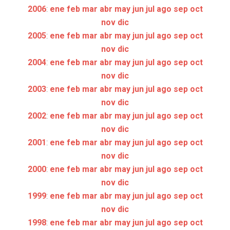
2006
:
ene
feb
mar
abr
may
jun
jul
ago
sep
oct
nov
dic
2005
:
ene
feb
mar
abr
may
jun
jul
ago
sep
oct
nov
dic
2004
:
ene
feb
mar
abr
may
jun
jul
ago
sep
oct
nov
dic
2003
:
ene
feb
mar
abr
may
jun
jul
ago
sep
oct
nov
dic
2002
:
ene
feb
mar
abr
may
jun
jul
ago
sep
oct
nov
dic
2001
:
ene
feb
mar
abr
may
jun
jul
ago
sep
oct
nov
dic
2000
:
ene
feb
mar
abr
may
jun
jul
ago
sep
oct
nov
dic
1999
:
ene
feb
mar
abr
may
jun
jul
ago
sep
oct
nov
dic
1998
:
ene
feb
mar
abr
may
jun
jul
ago
sep
oct