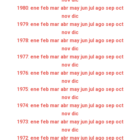
1980
:
ene
feb
mar
abr
may
jun
jul
ago
sep
oct
nov
dic
1979
:
ene
feb
mar
abr
may
jun
jul
ago
sep
oct
nov
dic
1978
:
ene
feb
mar
abr
may
jun
jul
ago
sep
oct
nov
dic
1977
:
ene
feb
mar
abr
may
jun
jul
ago
sep
oct
nov
dic
1976
:
ene
feb
mar
abr
may
jun
jul
ago
sep
oct
nov
dic
1975
:
ene
feb
mar
abr
may
jun
jul
ago
sep
oct
nov
dic
1974
:
ene
feb
mar
abr
may
jun
jul
ago
sep
oct
nov
dic
1973
:
ene
feb
mar
abr
may
jun
jul
ago
sep
oct
nov
dic
1972
:
ene
feb
mar
abr
may
jun
jul
ago
sep
oct