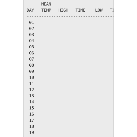
      MEAN                               DEG 
DAY   TEMP   HIGH   TIME    LOW   TIME   DAYS
---------------------------------------------
 01

 02

 03

 04

 05

 06

 07

 08

 09

 10

 11

 12

 13

 14

 15

 16

 17

 18

 19
