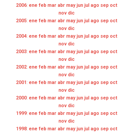
2006
:
ene
feb
mar
abr
may
jun
jul
ago
sep
oct
nov
dic
2005
:
ene
feb
mar
abr
may
jun
jul
ago
sep
oct
nov
dic
2004
:
ene
feb
mar
abr
may
jun
jul
ago
sep
oct
nov
dic
2003
:
ene
feb
mar
abr
may
jun
jul
ago
sep
oct
nov
dic
2002
:
ene
feb
mar
abr
may
jun
jul
ago
sep
oct
nov
dic
2001
:
ene
feb
mar
abr
may
jun
jul
ago
sep
oct
nov
dic
2000
:
ene
feb
mar
abr
may
jun
jul
ago
sep
oct
nov
dic
1999
:
ene
feb
mar
abr
may
jun
jul
ago
sep
oct
nov
dic
1998
:
ene
feb
mar
abr
may
jun
jul
ago
sep
oct