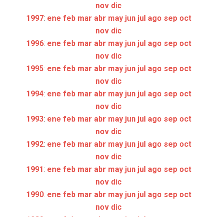
nov
dic
1997
:
ene
feb
mar
abr
may
jun
jul
ago
sep
oct
nov
dic
1996
:
ene
feb
mar
abr
may
jun
jul
ago
sep
oct
nov
dic
1995
:
ene
feb
mar
abr
may
jun
jul
ago
sep
oct
nov
dic
1994
:
ene
feb
mar
abr
may
jun
jul
ago
sep
oct
nov
dic
1993
:
ene
feb
mar
abr
may
jun
jul
ago
sep
oct
nov
dic
1992
:
ene
feb
mar
abr
may
jun
jul
ago
sep
oct
nov
dic
1991
:
ene
feb
mar
abr
may
jun
jul
ago
sep
oct
nov
dic
1990
:
ene
feb
mar
abr
may
jun
jul
ago
sep
oct
nov
dic