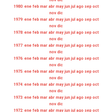
1980
:
ene
feb
mar
abr
may
jun
jul
ago
sep
oct
nov
dic
1979
:
ene
feb
mar
abr
may
jun
jul
ago
sep
oct
nov
dic
1978
:
ene
feb
mar
abr
may
jun
jul
ago
sep
oct
nov
dic
1977
:
ene
feb
mar
abr
may
jun
jul
ago
sep
oct
nov
dic
1976
:
ene
feb
mar
abr
may
jun
jul
ago
sep
oct
nov
dic
1975
:
ene
feb
mar
abr
may
jun
jul
ago
sep
oct
nov
dic
1974
:
ene
feb
mar
abr
may
jun
jul
ago
sep
oct
nov
dic
1973
:
ene
feb
mar
abr
may
jun
jul
ago
sep
oct
nov
dic
1972
:
ene
feb
mar
abr
may
jun
jul
ago
sep
oct