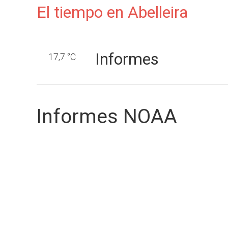
El tiempo en Abelleira
Informes
17,7 °C
Informes NOAA