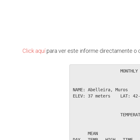
Click aquí
para ver este informe directamente o 
                   MONTHLY 
NAME: Abelleira, Muros     
ELEV: 37 meters    LAT: 42-
                   TEMPERAT
                           
      MEAN                 
DAY   TEMP   HIGH   TIME   